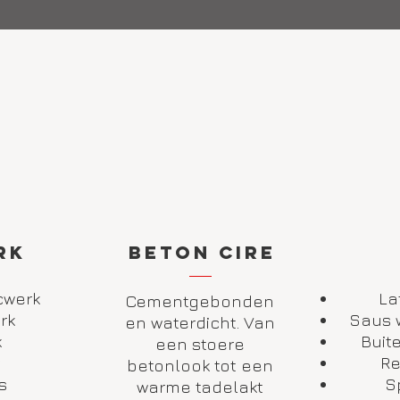
rk
beton cire
cwerk
La
Cementgebonden
erk
Saus 
en waterdicht. Van
k
Buit
een stoere
Re
betonlook tot een
s
S
warme tadelakt