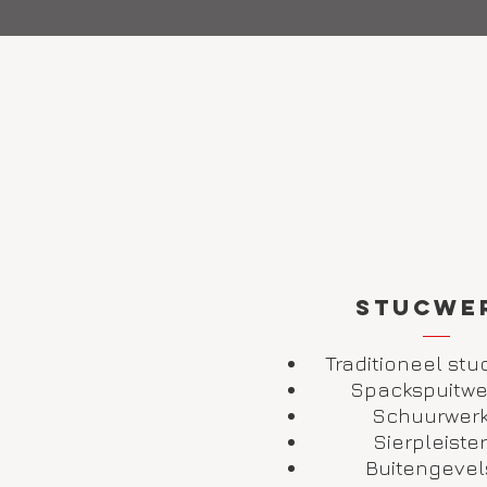
Stucwe
Traditioneel stu
Spackspuitw
Schuurwer
Sierpleister
Buitengevel