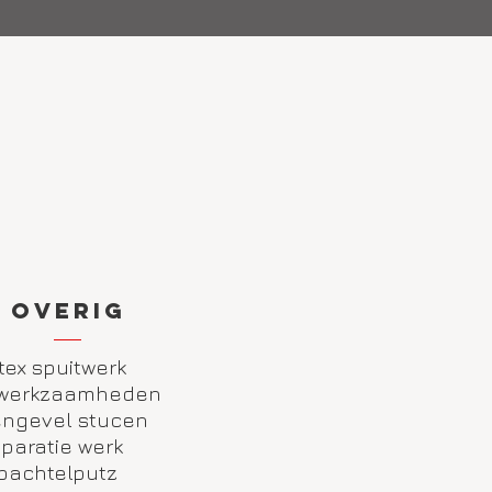
overig
tex spuitwerk
werkzaamheden
engevel stucen
paratie werk
pachtelputz