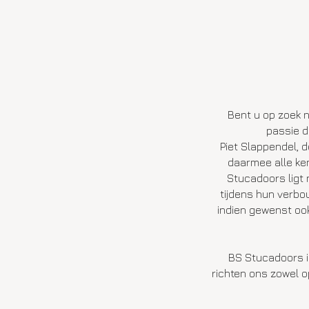
Bent u op zoek 
passie 
Piet Slappendel, d
daarmee alle ken
Stucadoors ligt 
tijdens hun verbou
indien gewenst oo
BS Stucadoors i
richten ons zowel op