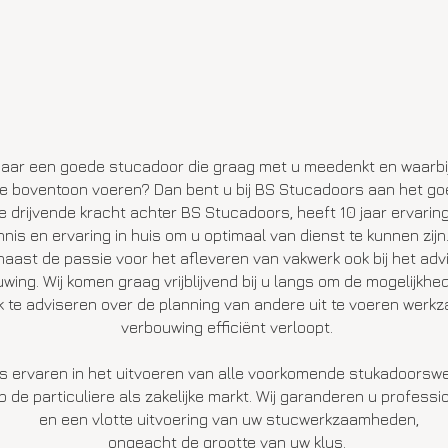
naar een goede stucadoor die graag met u meedenkt en waarb
de boventoon voeren?
Dan bent u bij BS Stucadoors aan het go
e drijvende kracht achter BS Stucadoors, heeft 10 jaar ervaring
nis en ervaring in huis om u optimaal van dienst te kunnen zijn
naast de passie voor het afleveren van vakwerk ook bij het adv
wing. Wij komen graag vrijblijvend bij u langs om de mogelijkh
k te adviseren over de planning van andere uit te voeren wer
verbouwing efficiënt verloopt.
s ervaren in het uitvoeren van alle voorkomende stukadoorsw
 de particuliere als zakelijke markt. Wij garanderen u professi
en een vlotte uitvoering van uw stucwerkzaamheden,
ongeacht de grootte van uw klus.