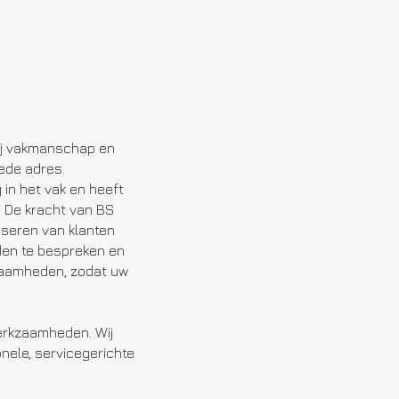
ij vakmanschap en
ede adres.
 in het vak en heeft
. De kracht van BS
iseren van klanten
eden te bespreken en
kzaamheden, zodat uw
erkzaamheden. Wij
onele, servicegerichte