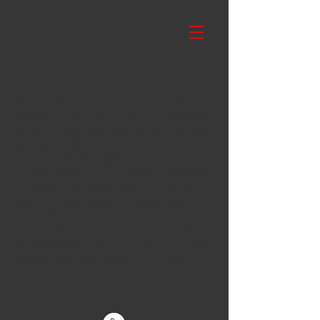
Beton ciré
Beton Ciré is een cementgebonden
stucsoort die op veel verschillende
manieren toegepast kan worden en hecht
op bijna elke ondergrond. 'Gewreven
beton' is de letterlijke vertaling van het
oorspronkelijk uit Frankrijk afkomstige
betonstuc. Met beton ciré creëren wij een
unieke marmerlook uitstraling in
verschillende kleuren. Door de
samenstelling en de vele verschillende
mogelijkheden, is het een geweldig
product voor elke ruimte in het huis.