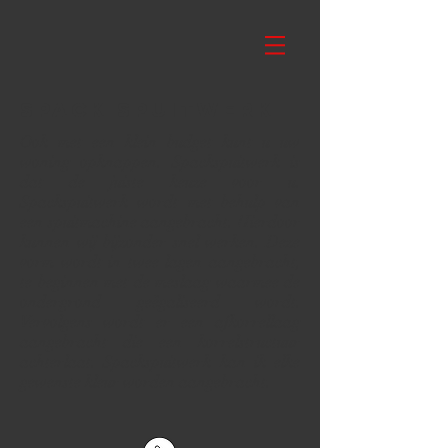
Spack spuitwerk
Ook met een klein budget kunt u uw
woning opknappen. Spackspuitwerk is
dat de juiste keuze voor u.
Spackspuitwerk wordt met behulp van
een spuitmachine aangebracht. Hierdoor
kunnen wij bijzonder snel werken. Deze
vorm wordt in twee lagen aangebracht,
te beginnen met de meslaag waarmee de
ondergrond geëgaliseerd wordt.
Vervolgens wordt er een afkorrellaag
aangebracht die een korrelstructuur
achterlaat. Spackspuitwerk kan ik elke
gewenste kleur worden aangebracht.